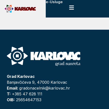
e-Usluge
Grad Karlovac
Banjavčićeva 9, 47000 Karlovac
Email:
gradonacelnik@karlovac.hr
T:
+385 47 628 111
OIB:
25654647153