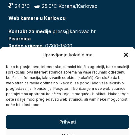
24.3°C
25.0°C Korana/Karlovac
Web kamere u Karlovcu
Kontakt za medije
press@karlovac.hr
Pisarnica
Radno vrijeme
: 07:00-15:00
Email:
pisarnica@karlovac.hr
Upravljanje kolačićima
T:
047 628 210, 047 628 137
Kako bi posjet ovoj internetskoj stranici bio što ugodniji, funkcionalniji
i praktičniji, ova internet stranica sprema na vaše računalo određenu
količinu informacija, takozvanih cookies (kolačići). Oni služe da bi
Zaštita osobnih podataka
web stranica radila optimalno i kako bi se poboljšalo vaše iskustvo
pregledavanja i korištenja. Posjetom i korištenjem ove web stranice
Pristup informacijama
pristajete na upotrebu kolačića koje je moguće i blokirati. Nakon toga
Kolačići
ćete i dalje moći pregledavati web stranicu, ali vam neke mogućnosti
Izjava o pristupačnosti
neće biti dostupne.
Turistička zajednica grada Karlovca
Prihvati