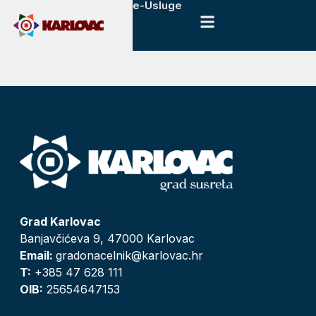
e-Usluge
Grad Karlovac
Banjavčićeva 9, 47000 Karlovac
Email:
gradonacelnik@karlovac.hr
T:
+385 47 628 111
OIB:
25654647153