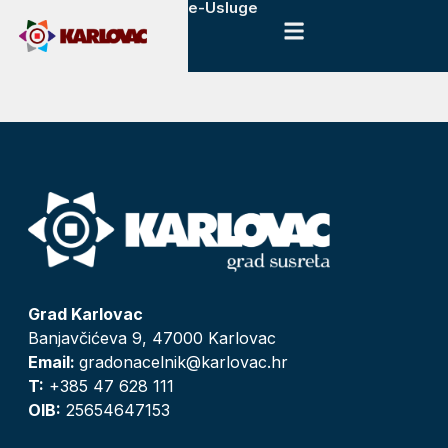
e-Usluge
Grad Karlovac
Banjavčićeva 9, 47000 Karlovac
Email:
gradonacelnik@karlovac.hr
T:
+385 47 628 111
OIB:
25654647153