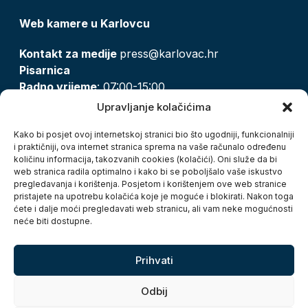
Web kamere u Karlovcu
Kontakt za medije
press@karlovac.hr
Pisarnica
Radno vrijeme
: 07:00-15:00
Email:
pisarnica@karlovac.hr
Upravljanje kolačićima
T:
047 628 210, 047 628 137
Kako bi posjet ovoj internetskoj stranici bio što ugodniji, funkcionalniji
i praktičniji, ova internet stranica sprema na vaše računalo određenu
količinu informacija, takozvanih cookies (kolačići). Oni služe da bi
Zaštita osobnih podataka
web stranica radila optimalno i kako bi se poboljšalo vaše iskustvo
pregledavanja i korištenja. Posjetom i korištenjem ove web stranice
Pristup informacijama
pristajete na upotrebu kolačića koje je moguće i blokirati. Nakon toga
Kolačići
ćete i dalje moći pregledavati web stranicu, ali vam neke mogućnosti
Izjava o pristupačnosti
neće biti dostupne.
Turistička zajednica grada Karlovca
Prihvati
Odbij