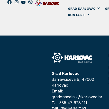
GRAD KARLOVAC
GR
KONTAKTI
Grad Karlovac
Banjavčićeva 9, 47000
Karlovac
Email:
gradonacelnik@karlovac.hr
T:
+385 47 628 111
OIB:
25654647153