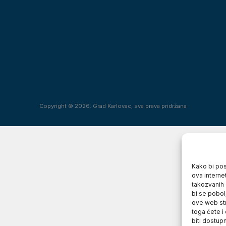
Copyright © 2026. Grad Karlovac, sva prava pridržana
Kako bi posj
ova interne
takozvanih 
bi se pobol
ove web str
toga ćete i
biti dostup