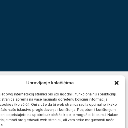
Upravljanje kolačićima
et ovoj internetskoj stranici bio što ugodniji, funkcionalniji i praktičniji,
t stranica sprema na vaše računalo određenu količinu informacija,
cookies (kolačići). Oni služe da bi web stranica radila optimalno i kako
jšalo vaše iskustvo pregledavanja i korištenja. Posjetom i korištenjem
anice pristajete na upotrebu kolačića koje je moguće i blokirati. Nakon
 dalje moći pregledavati web stranicu, ali vam neke mogućnosti neće
ne.