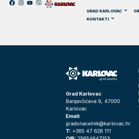
GRAD KARLOVAC
GR
KONTAKTI
Grad Karlovac
Banjavčićeva 9, 47000
Karlovac
Email:
gradonacelnik@karlovac.hr
T:
+385 47 628 111
OIB:
25654647153