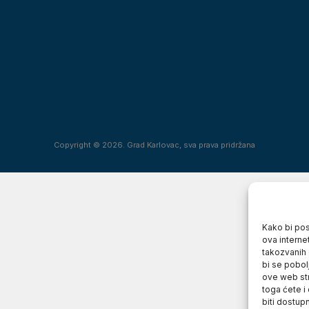
Copyright © 2026. Grad Karlovac, sva prava pridržana
Kako bi posj
ova interne
takozvanih 
bi se pobol
ove web str
toga ćete i
biti dostup