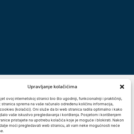
Upravljanje kolačićima
et ovoj internetskoj stranici bio što ugodniji, funkcionalniji i praktičniji,
t stranica sprema na vaše računalo određenu količinu informacija,
cookies (kolačići). Oni služe da bi web stranica radila optimalno i kako
jšalo vaše iskustvo pregledavanja i korištenja. Posjetom i korištenjem
anice pristajete na upotrebu kolačića koje je moguće i blokirati. Nakon
 dalje moći pregledavati web stranicu, ali vam neke mogućnosti neće
ne.