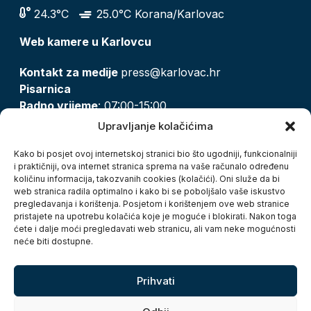
24.3°C
25.0°C Korana/Karlovac
Web kamere u Karlovcu
Kontakt za medije
press@karlovac.hr
Pisarnica
Radno vrijeme
: 07:00-15:00
Email:
pisarnica@karlovac.hr
Upravljanje kolačićima
T:
047 628 210, 047 628 137
Kako bi posjet ovoj internetskoj stranici bio što ugodniji, funkcionalniji
i praktičniji, ova internet stranica sprema na vaše računalo određenu
količinu informacija, takozvanih cookies (kolačići). Oni služe da bi
Zaštita osobnih podataka
web stranica radila optimalno i kako bi se poboljšalo vaše iskustvo
pregledavanja i korištenja. Posjetom i korištenjem ove web stranice
Pristup informacijama
pristajete na upotrebu kolačića koje je moguće i blokirati. Nakon toga
Kolačići
ćete i dalje moći pregledavati web stranicu, ali vam neke mogućnosti
Izjava o pristupačnosti
neće biti dostupne.
Turistička zajednica grada Karlovca
Prihvati