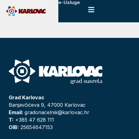
e-Usluge
Grad Karlovac
Banjavčićeva 9, 47000 Karlovac
Email:
gradonacelnik@karlovac.hr
T:
+385 47 628 111
OIB:
25654647153