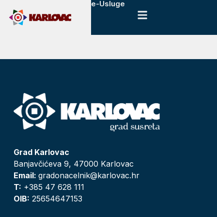
e-Usluge
Grad Karlovac
Banjavčićeva 9, 47000 Karlovac
Email:
gradonacelnik@karlovac.hr
T:
+385 47 628 111
OIB:
25654647153