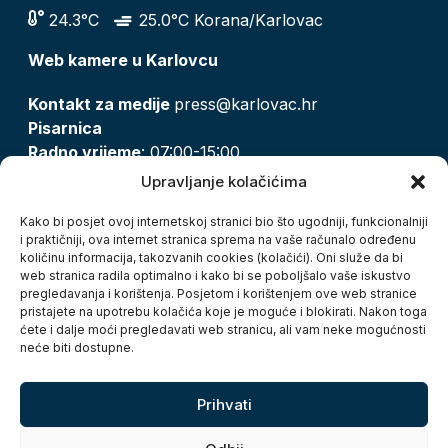
24.3°C
25.0°C Korana/Karlovac
Web kamere u Karlovcu
Kontakt za medije
press@karlovac.hr
Pisarnica
Radno vrijeme
: 07:00-15:00
Email:
pisarnica@karlovac.hr
Upravljanje kolačićima
T:
047 628 210, 047 628 137
Kako bi posjet ovoj internetskoj stranici bio što ugodniji, funkcionalniji
i praktičniji, ova internet stranica sprema na vaše računalo određenu
količinu informacija, takozvanih cookies (kolačići). Oni služe da bi
Zaštita osobnih podataka
web stranica radila optimalno i kako bi se poboljšalo vaše iskustvo
pregledavanja i korištenja. Posjetom i korištenjem ove web stranice
Pristup informacijama
pristajete na upotrebu kolačića koje je moguće i blokirati. Nakon toga
Kolačići
ćete i dalje moći pregledavati web stranicu, ali vam neke mogućnosti
Izjava o pristupačnosti
neće biti dostupne.
Turistička zajednica grada Karlovca
Prihvati