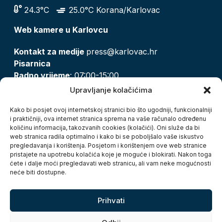
24.3°C
25.0°C Korana/Karlovac
Web kamere u Karlovcu
Kontakt za medije
press@karlovac.hr
Pisarnica
Radno vrijeme
: 07:00-15:00
Email:
pisarnica@karlovac.hr
Upravljanje kolačićima
T:
047 628 210, 047 628 137
Kako bi posjet ovoj internetskoj stranici bio što ugodniji, funkcionalniji
i praktičniji, ova internet stranica sprema na vaše računalo određenu
količinu informacija, takozvanih cookies (kolačići). Oni služe da bi
Zaštita osobnih podataka
web stranica radila optimalno i kako bi se poboljšalo vaše iskustvo
pregledavanja i korištenja. Posjetom i korištenjem ove web stranice
Pristup informacijama
pristajete na upotrebu kolačića koje je moguće i blokirati. Nakon toga
Kolačići
ćete i dalje moći pregledavati web stranicu, ali vam neke mogućnosti
Izjava o pristupačnosti
neće biti dostupne.
Turistička zajednica grada Karlovca
Prihvati