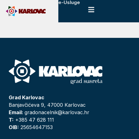
e-Usluge
Grad Karlovac
Banjavčićeva 9, 47000 Karlovac
Email:
gradonacelnik@karlovac.hr
T:
+385 47 628 111
OIB:
25654647153