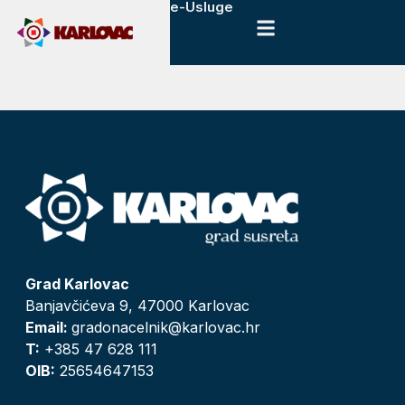
e-Usluge
Grad Karlovac
Banjavčićeva 9, 47000 Karlovac
Email:
gradonacelnik@karlovac.hr
T:
+385 47 628 111
OIB:
25654647153