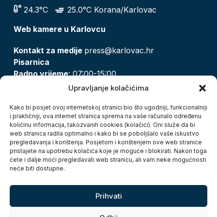
24.3°C
25.0°C Korana/Karlovac
Web kamere u Karlovcu
Kontakt za medije
press@karlovac.hr
Pisarnica
Radno vrijeme
: 07:00-15:00
Email:
pisarnica@karlovac.hr
Upravljanje kolačićima
T:
047 628 210, 047 628 137
Kako bi posjet ovoj internetskoj stranici bio što ugodniji, funkcionalniji
i praktičniji, ova internet stranica sprema na vaše računalo određenu
količinu informacija, takozvanih cookies (kolačići). Oni služe da bi
Zaštita osobnih podataka
web stranica radila optimalno i kako bi se poboljšalo vaše iskustvo
pregledavanja i korištenja. Posjetom i korištenjem ove web stranice
Pristup informacijama
pristajete na upotrebu kolačića koje je moguće i blokirati. Nakon toga
Kolačići
ćete i dalje moći pregledavati web stranicu, ali vam neke mogućnosti
Izjava o pristupačnosti
neće biti dostupne.
Turistička zajednica grada Karlovca
Prihvati