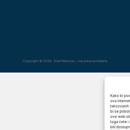
Copyright © 2026. Grad Karlovac, sva prava pridržana
Kako bi posj
ova interne
takozvanih 
bi se pobol
ove web str
toga ćete i
biti dostup