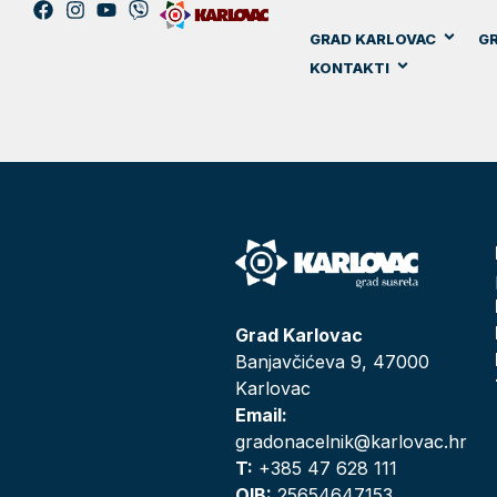
GRAD KARLOVAC
GR
KONTAKTI
Grad Karlovac
Banjavčićeva 9, 47000
Karlovac
Email:
gradonacelnik@karlovac.hr
T:
+385 47 628 111
OIB:
25654647153