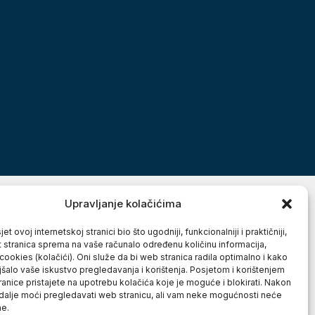
Upravljanje kolačićima
et ovoj internetskoj stranici bio što ugodniji, funkcionalniji i praktičniji,
t stranica sprema na vaše računalo određenu količinu informacija,
cookies (kolačići). Oni služe da bi web stranica radila optimalno i kako
jšalo vaše iskustvo pregledavanja i korištenja. Posjetom i korištenjem
anice pristajete na upotrebu kolačića koje je moguće i blokirati. Nakon
 dalje moći pregledavati web stranicu, ali vam neke mogućnosti neće
ne.