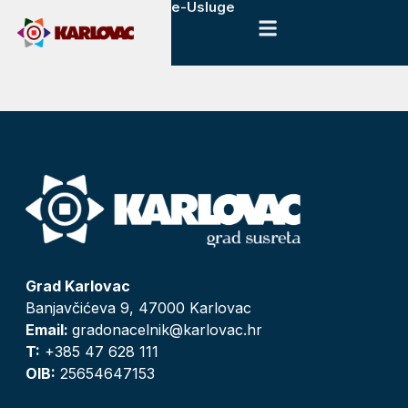
e-Usluge
Grad Karlovac
Banjavčićeva 9, 47000 Karlovac
Email:
gradonacelnik@karlovac.hr
T:
+385 47 628 111
OIB:
25654647153