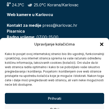
24.3°C
25.0°C Korana/Karlovac
Web kamere u Karlovcu
Kontakt za medije
press@karlovac.hr
Pisarnica
Radno vrijeme
: 07:00-15:00
Email:
pisarnica@karlovac.hr
Upravljanje kolačićima
T:
047 628 210, 047 628 137
Kako bi posjet ovoj internetskoj stranici bio što ugodniji, funkcionalniji
i praktičniji, ova internet stranica sprema na vaše računalo određenu
količinu informacija, takozvanih cookies (kolačići). Oni služe da bi
Zaštita osobnih podataka
web stranica radila optimalno i kako bi se poboljšalo vaše iskustvo
pregledavanja i korištenja. Posjetom i korištenjem ove web stranice
Pristup informacijama
pristajete na upotrebu kolačića koje je moguće i blokirati. Nakon toga
Kolačići
ćete i dalje moći pregledavati web stranicu, ali vam neke mogućnosti
Izjava o pristupačnosti
neće biti dostupne.
Turistička zajednica grada Karlovca
Prihvati