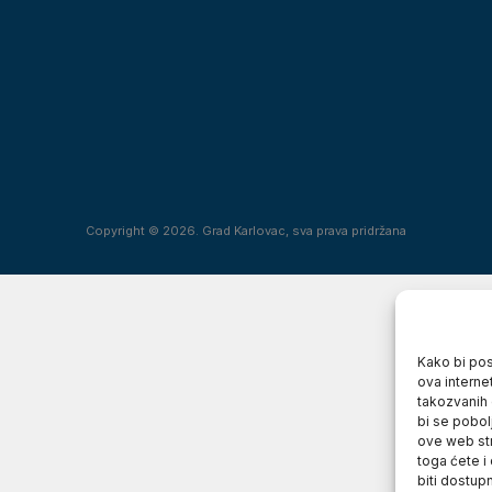
Copyright © 2026. Grad Karlovac, sva prava pridržana
Kako bi posj
ova interne
takozvanih 
bi se pobol
ove web str
toga ćete i
biti dostup