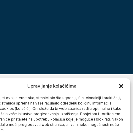
Upravljanje kolačićima
et ovoj internetskoj stranici bio što ugodniji, funkcionalniji i praktičniji,
t stranica sprema na vaše računalo određenu količinu informacija,
cookies (kolačići). Oni služe da bi web stranica radila optimalno i kako
jšalo vaše iskustvo pregledavanja i korištenja. Posjetom i korištenjem
anice pristajete na upotrebu kolačića koje je moguće i blokirati. Nakon
 dalje moći pregledavati web stranicu, ali vam neke mogućnosti neće
ne.