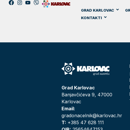
GRAD KARLOVAC
GR
KONTAKTI
Grad Karlovac
Banjavčićeva 9, 47000
Karlovac
Email:
gradonacelnik@karlovac.hr
T:
+385 47 628 111
OIB:
25654647153