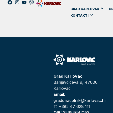
GRAD KARLOVAC
GR
KONTAKTI
Grad Karlovac
Banjavčićeva 9, 47000
Karlovac
Email:
gradonacelnik@karlovac.hr
T:
+385 47 628 111
OIB:
25654647153