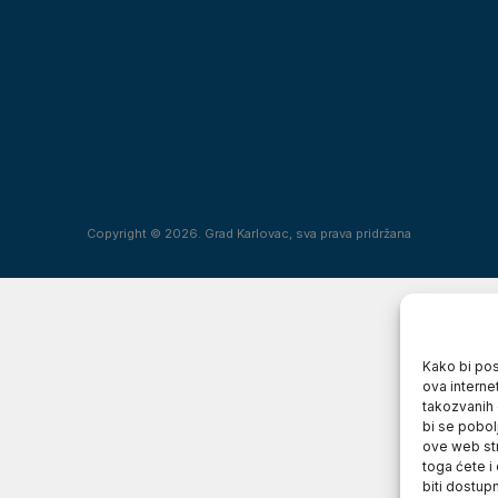
Copyright © 2026. Grad Karlovac, sva prava pridržana
Kako bi posj
ova interne
takozvanih 
bi se pobol
ove web str
toga ćete i
biti dostup