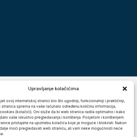
Upravljanje kolačićima
et ovoj internetskoj stranici bio što ugodniji, funkcionalniji i praktičniji,
t stranica sprema na vaše računalo određenu količinu informacija,
cookies (kolačići). Oni služe da bi web stranica radila optimalno i kako
jšalo vaše iskustvo pregledavanja i korištenja. Posjetom i korištenjem
anice pristajete na upotrebu kolačića koje je moguće i blokirati. Nakon
 dalje moći pregledavati web stranicu, ali vam neke mogućnosti neće
ne.