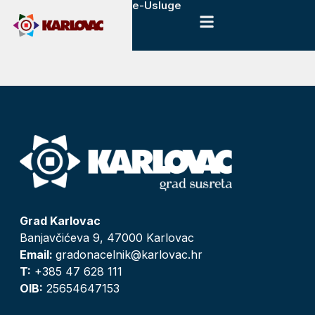
e-Usluge
Grad Karlovac
Banjavčićeva 9, 47000 Karlovac
Email:
gradonacelnik@karlovac.hr
T:
+385 47 628 111
OIB:
25654647153