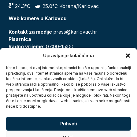
24.3°C
25.0°C Korana/Karlovac
Web kamere u Karlovcu
Kontakt za medije
press@karlovac.hr
Pisarnica
Radno vrijeme
: 07:00-15:00
Email:
pisarnica@karlovac.hr
Upravljanje kolačićima
T:
047 628 210, 047 628 137
Kako bi posjet ovoj internetskoj stranici bio što ugodniji, funkcionalniji
i praktičniji, ova internet stranica sprema na vaše računalo određenu
količinu informacija, takozvanih cookies (kolačići). Oni služe da bi
Zaštita osobnih podataka
web stranica radila optimalno i kako bi se poboljšalo vaše iskustvo
pregledavanja i korištenja. Posjetom i korištenjem ove web stranice
Pristup informacijama
pristajete na upotrebu kolačića koje je moguće i blokirati. Nakon toga
Kolačići
ćete i dalje moći pregledavati web stranicu, ali vam neke mogućnosti
Izjava o pristupačnosti
neće biti dostupne.
Turistička zajednica grada Karlovca
Prihvati