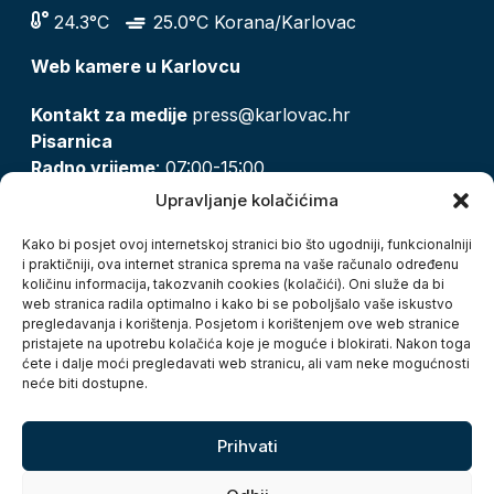
24.3°C
25.0°C Korana/Karlovac
Web kamere u Karlovcu
Kontakt za medije
press@karlovac.hr
Pisarnica
Radno vrijeme
: 07:00-15:00
Email:
pisarnica@karlovac.hr
Upravljanje kolačićima
T:
047 628 210, 047 628 137
Kako bi posjet ovoj internetskoj stranici bio što ugodniji, funkcionalniji
i praktičniji, ova internet stranica sprema na vaše računalo određenu
količinu informacija, takozvanih cookies (kolačići). Oni služe da bi
Zaštita osobnih podataka
web stranica radila optimalno i kako bi se poboljšalo vaše iskustvo
pregledavanja i korištenja. Posjetom i korištenjem ove web stranice
Pristup informacijama
pristajete na upotrebu kolačića koje je moguće i blokirati. Nakon toga
Kolačići
ćete i dalje moći pregledavati web stranicu, ali vam neke mogućnosti
Izjava o pristupačnosti
neće biti dostupne.
Turistička zajednica grada Karlovca
Prihvati