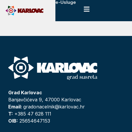
e-Usluge
Grad Karlovac
Banjavčićeva 9, 47000 Karlovac
Email:
gradonacelnik@karlovac.hr
T:
+385 47 628 111
OIB:
25654647153