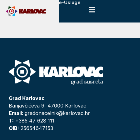
e-Usluge
Grad Karlovac
Banjavčićeva 9, 47000 Karlovac
Email:
gradonacelnik@karlovac.hr
T:
+385 47 628 111
OIB:
25654647153