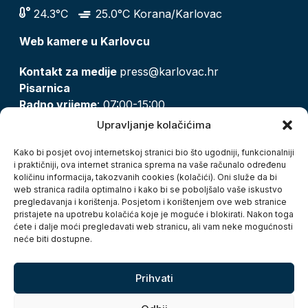
24.3°C
25.0°C Korana/Karlovac
Web kamere u Karlovcu
Kontakt za medije
press@karlovac.hr
Pisarnica
Radno vrijeme
: 07:00-15:00
Email:
pisarnica@karlovac.hr
Upravljanje kolačićima
T:
047 628 210, 047 628 137
Kako bi posjet ovoj internetskoj stranici bio što ugodniji, funkcionalniji
i praktičniji, ova internet stranica sprema na vaše računalo određenu
količinu informacija, takozvanih cookies (kolačići). Oni služe da bi
Zaštita osobnih podataka
web stranica radila optimalno i kako bi se poboljšalo vaše iskustvo
pregledavanja i korištenja. Posjetom i korištenjem ove web stranice
Pristup informacijama
pristajete na upotrebu kolačića koje je moguće i blokirati. Nakon toga
Kolačići
ćete i dalje moći pregledavati web stranicu, ali vam neke mogućnosti
Izjava o pristupačnosti
neće biti dostupne.
Turistička zajednica grada Karlovca
Prihvati