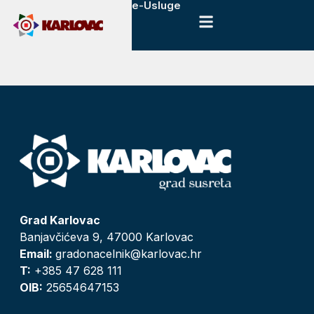
e-Usluge
Grad Karlovac
Banjavčićeva 9, 47000 Karlovac
Email:
gradonacelnik@karlovac.hr
T:
+385 47 628 111
OIB:
25654647153