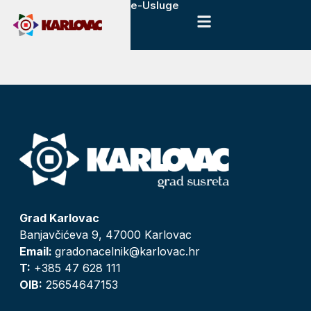
e-Usluge
Grad Karlovac
Banjavčićeva 9, 47000 Karlovac
Email:
gradonacelnik@karlovac.hr
T:
+385 47 628 111
OIB:
25654647153