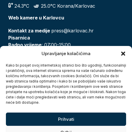
24.3°C
25.0°C Korana/Karlovac
Web kamere u Karlovcu
Kontakt za medije
press@karlovac.hr
Pisarnica
Radno vrijeme
: 07:00-15:00
Email:
pisarnica@karlovac.hr
Upravljanje kolačićima
T:
047 628 210, 047 628 137
Kako bi posjet ovoj internetskoj stranici bio što ugodniji, funkcionalniji
i praktičniji, ova internet stranica sprema na vaše računalo određenu
količinu informacija, takozvanih cookies (kolačići). Oni služe da bi
Zaštita osobnih podataka
web stranica radila optimalno i kako bi se poboljšalo vaše iskustvo
pregledavanja i korištenja. Posjetom i korištenjem ove web stranice
Pristup informacijama
pristajete na upotrebu kolačića koje je moguće i blokirati. Nakon toga
Kolačići
ćete i dalje moći pregledavati web stranicu, ali vam neke mogućnosti
Izjava o pristupačnosti
neće biti dostupne.
Turistička zajednica grada Karlovca
Prihvati