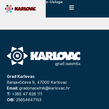
e-Usluge
Grad Karlovac
Banjavčićeva 9, 47000 Karlovac
Email:
gradonacelnik@karlovac.hr
T:
+385 47 628 111
OIB:
25654647153