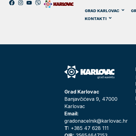
GRAD KARLOVAC
GR
KONTAKTI
Grad Karlovac
Banjavčićeva 9, 47000
Karlovac
Email:
gradonacelnik@karlovac.hr
T:
+385 47 628 111
OIB:
25654647153