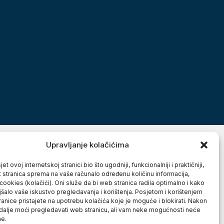
Upravljanje kolačićima
et ovoj internetskoj stranici bio što ugodniji, funkcionalniji i praktičniji,
t stranica sprema na vaše računalo određenu količinu informacija,
cookies (kolačići). Oni služe da bi web stranica radila optimalno i kako
jšalo vaše iskustvo pregledavanja i korištenja. Posjetom i korištenjem
anice pristajete na upotrebu kolačića koje je moguće i blokirati. Nakon
 dalje moći pregledavati web stranicu, ali vam neke mogućnosti neće
ne.