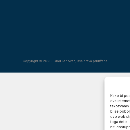
Copyright © 2026. Grad Karlovac, sva prava pridržana
Kako bi posj
ova interne
takozvanih 
bi se pobol
ove web str
toga ćete i
biti dostup