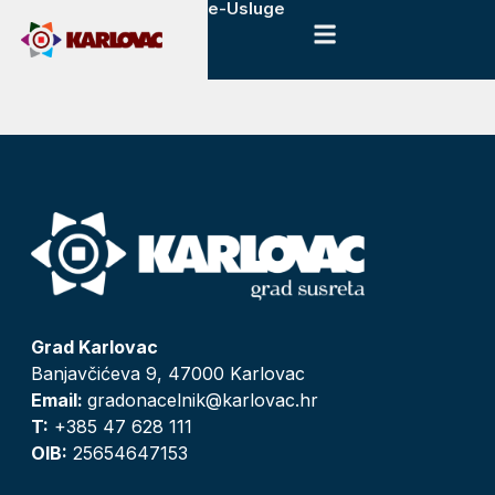
e-Usluge
Grad Karlovac
Banjavčićeva 9, 47000 Karlovac
Email:
gradonacelnik@karlovac.hr
T:
+385 47 628 111
OIB:
25654647153