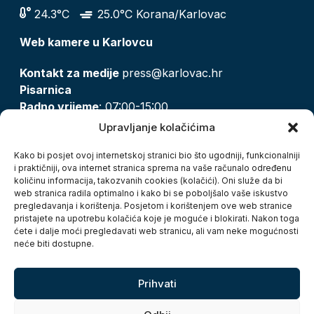
24.3°C
25.0°C Korana/Karlovac
Web kamere u Karlovcu
Kontakt za medije
press@karlovac.hr
Pisarnica
Radno vrijeme
: 07:00-15:00
Email:
pisarnica@karlovac.hr
Upravljanje kolačićima
T:
047 628 210, 047 628 137
Kako bi posjet ovoj internetskoj stranici bio što ugodniji, funkcionalniji
i praktičniji, ova internet stranica sprema na vaše računalo određenu
količinu informacija, takozvanih cookies (kolačići). Oni služe da bi
Zaštita osobnih podataka
web stranica radila optimalno i kako bi se poboljšalo vaše iskustvo
pregledavanja i korištenja. Posjetom i korištenjem ove web stranice
Pristup informacijama
pristajete na upotrebu kolačića koje je moguće i blokirati. Nakon toga
Kolačići
ćete i dalje moći pregledavati web stranicu, ali vam neke mogućnosti
Izjava o pristupačnosti
neće biti dostupne.
Turistička zajednica grada Karlovca
Prihvati