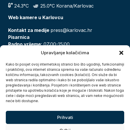
24.3°C
25.0°C Korana/Karlovac
Web kamere u Karlovcu
Kontakt za medije
press@karlovac.hr
Pisarnica
Radno vrijeme
: 07:00-15:00
Email:
pisarnica@karlovac.hr
Upravljanje kolačićima
T:
047 628 210, 047 628 137
Kako bi posjet ovoj internetskoj stranici bio što ugodniji, funkcionalniji
i praktičniji, ova internet stranica sprema na vaše računalo određenu
količinu informacija, takozvanih cookies (kolačići). Oni služe da bi
Zaštita osobnih podataka
web stranica radila optimalno i kako bi se poboljšalo vaše iskustvo
pregledavanja i korištenja. Posjetom i korištenjem ove web stranice
Pristup informacijama
pristajete na upotrebu kolačića koje je moguće i blokirati. Nakon toga
Kolačići
ćete i dalje moći pregledavati web stranicu, ali vam neke mogućnosti
Izjava o pristupačnosti
neće biti dostupne.
Turistička zajednica grada Karlovca
Prihvati