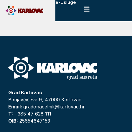
e-Usluge
Grad Karlovac
Banjavčićeva 9, 47000 Karlovac
Email:
gradonacelnik@karlovac.hr
T:
+385 47 628 111
OIB:
25654647153