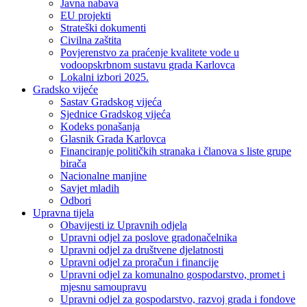
Javna nabava
EU projekti
Strateški dokumenti
Civilna zaštita
Povjerenstvo za praćenje kvalitete vode u
vodoopskrbnom sustavu grada Karlovca
Lokalni izbori 2025.
Gradsko vijeće
Sastav Gradskog vijeća
Sjednice Gradskog vijeća
Kodeks ponašanja
Glasnik Grada Karlovca
Financiranje političkih stranaka i članova s liste grupe
birača
Nacionalne manjine
Savjet mladih
Odbori
Upravna tijela
Obavijesti iz Upravnih odjela
Upravni odjel za poslove gradonačelnika
Upravni odjel za društvene djelatnosti
Upravni odjel za proračun i financije
Upravni odjel za komunalno gospodarstvo, promet i
mjesnu samoupravu
Upravni odjel za gospodarstvo, razvoj grada i fondove