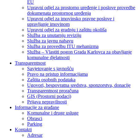
EU
Upravni odjel za prostorno uređenje i poslove provedbe
dokumenata prostornog uređenja
Upravni odjel za imovinsko pravne poslove i
upravljanje imovinom
Upravni odjel za gradnju i zaštitu okoliša
Služba za unutarnju reviziju
Služba za javnu nabavu
Služba za provedbu ITU mehanizma
Služba – Vlastiti pogon Grada Karlovca za obavljanje
komunalne djelatnosti
Transparentnost
Savjetovanje s javnošću
Pravo na pristup informacijama
Zaštita osobnih podataka
Ugovori, bespovratna sredstva, sponzorstva, donacije
Transparentnost proračuna
GIS (Prostorni podaci)
Prijava nepravilnosti
Informacije za građane
Komunalne i druge usluge
Obrasci
Parking
Kontakti
Adresar