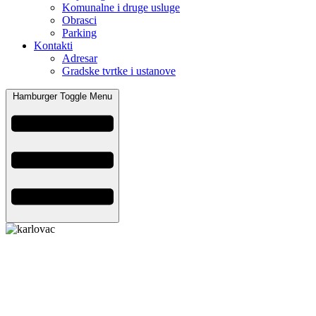
Komunalne i druge usluge
Obrasci
Parking
Kontakti
Adresar
Gradske tvrtke i ustanove
Hamburger Toggle Menu
Grad Karlovac
Banjavčićeva 9, 47000 Karlovac
Email:
gradonacelnik@karlovac.hr
T:
+385 47 628 111
OIB:
25654647153