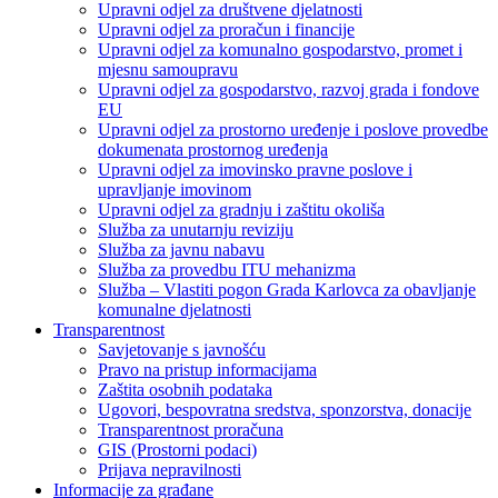
Upravni odjel za društvene djelatnosti
Upravni odjel za proračun i financije
Upravni odjel za komunalno gospodarstvo, promet i
mjesnu samoupravu
Upravni odjel za gospodarstvo, razvoj grada i fondove
EU
Upravni odjel za prostorno uređenje i poslove provedbe
dokumenata prostornog uređenja
Upravni odjel za imovinsko pravne poslove i
upravljanje imovinom
Upravni odjel za gradnju i zaštitu okoliša
Služba za unutarnju reviziju
Služba za javnu nabavu
Služba za provedbu ITU mehanizma
Služba – Vlastiti pogon Grada Karlovca za obavljanje
komunalne djelatnosti
Transparentnost
Savjetovanje s javnošću
Pravo na pristup informacijama
Zaštita osobnih podataka
Ugovori, bespovratna sredstva, sponzorstva, donacije
Transparentnost proračuna
GIS (Prostorni podaci)
Prijava nepravilnosti
Informacije za građane