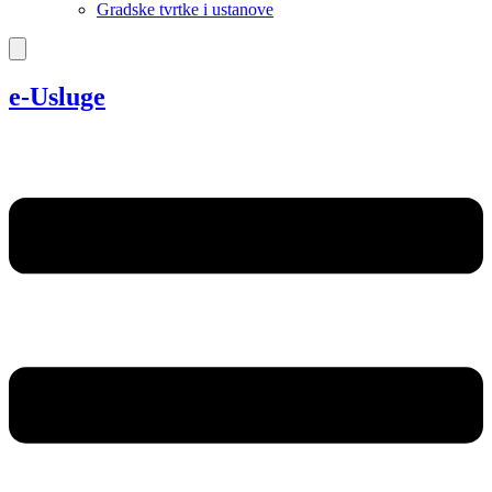
Gradske tvrtke i ustanove
e-Usluge