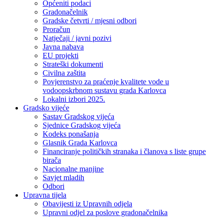
Općeniti podaci
Gradonačelnik
Gradske četvrti / mjesni odbori
Proračun
Natječaji / javni pozivi
Javna nabava
EU projekti
Strateški dokumenti
Civilna zaštita
Povjerenstvo za praćenje kvalitete vode u
vodoopskrbnom sustavu grada Karlovca
Lokalni izbori 2025.
Gradsko vijeće
Sastav Gradskog vijeća
Sjednice Gradskog vijeća
Kodeks ponašanja
Glasnik Grada Karlovca
Financiranje političkih stranaka i članova s liste grupe
birača
Nacionalne manjine
Savjet mladih
Odbori
Upravna tijela
Obavijesti iz Upravnih odjela
Upravni odjel za poslove gradonačelnika