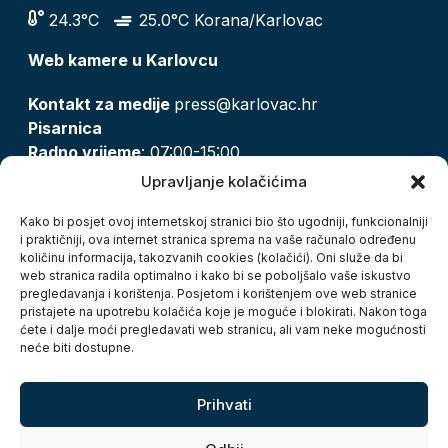
24.3°C
25.0°C Korana/Karlovac
Web kamere u Karlovcu
Kontakt za medije
press@karlovac.hr
Pisarnica
Radno vrijeme
: 07:00-15:00
Email:
pisarnica@karlovac.hr
Upravljanje kolačićima
T:
047 628 210, 047 628 137
Kako bi posjet ovoj internetskoj stranici bio što ugodniji, funkcionalniji
i praktičniji, ova internet stranica sprema na vaše računalo određenu
količinu informacija, takozvanih cookies (kolačići). Oni služe da bi
Zaštita osobnih podataka
web stranica radila optimalno i kako bi se poboljšalo vaše iskustvo
pregledavanja i korištenja. Posjetom i korištenjem ove web stranice
Pristup informacijama
pristajete na upotrebu kolačića koje je moguće i blokirati. Nakon toga
Kolačići
ćete i dalje moći pregledavati web stranicu, ali vam neke mogućnosti
Izjava o pristupačnosti
neće biti dostupne.
Turistička zajednica grada Karlovca
Prihvati