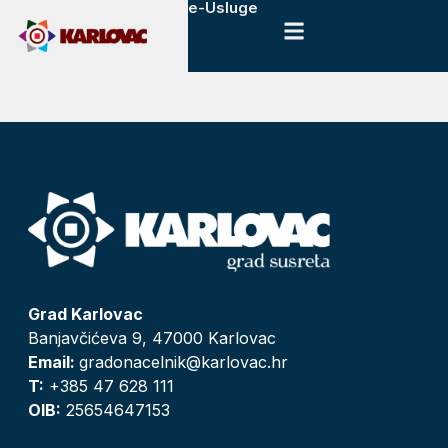
e-Usluge
Grad Karlovac
Banjavčićeva 9, 47000 Karlovac
Email:
gradonacelnik@karlovac.hr
T:
+385 47 628 111
OIB:
25654647153