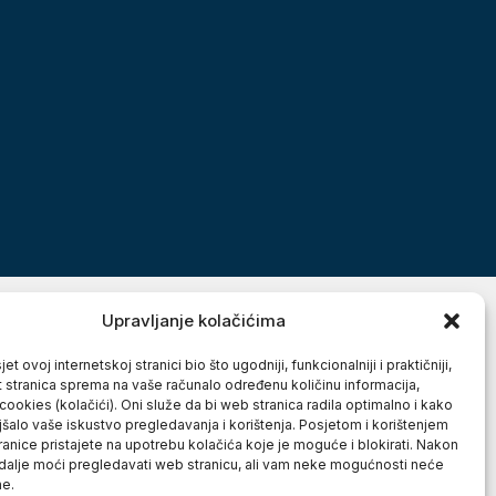
Upravljanje kolačićima
et ovoj internetskoj stranici bio što ugodniji, funkcionalniji i praktičniji,
t stranica sprema na vaše računalo određenu količinu informacija,
cookies (kolačići). Oni služe da bi web stranica radila optimalno i kako
jšalo vaše iskustvo pregledavanja i korištenja. Posjetom i korištenjem
anice pristajete na upotrebu kolačića koje je moguće i blokirati. Nakon
 dalje moći pregledavati web stranicu, ali vam neke mogućnosti neće
ne.