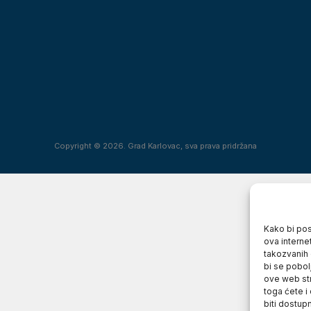
Copyright © 2026. Grad Karlovac, sva prava pridržana
Kako bi posj
ova interne
takozvanih 
bi se pobol
ove web str
toga ćete i
biti dostup