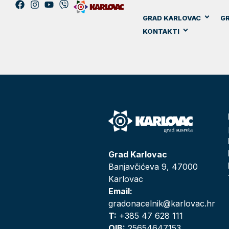
GRAD KARLOVAC
GR
KONTAKTI
Grad Karlovac
Banjavčićeva 9, 47000
Karlovac
Email:
gradonacelnik@karlovac.hr
T:
+385 47 628 111
OIB:
25654647153