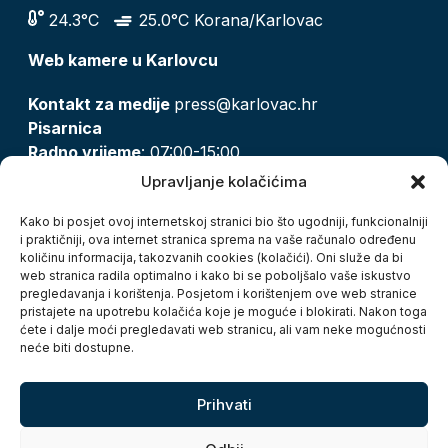
24.3°C
25.0°C Korana/Karlovac
Web kamere u Karlovcu
Kontakt za medije
press@karlovac.hr
Pisarnica
Radno vrijeme
: 07:00-15:00
Email:
pisarnica@karlovac.hr
Upravljanje kolačićima
T:
047 628 210, 047 628 137
Kako bi posjet ovoj internetskoj stranici bio što ugodniji, funkcionalniji
i praktičniji, ova internet stranica sprema na vaše računalo određenu
količinu informacija, takozvanih cookies (kolačići). Oni služe da bi
Zaštita osobnih podataka
web stranica radila optimalno i kako bi se poboljšalo vaše iskustvo
pregledavanja i korištenja. Posjetom i korištenjem ove web stranice
Pristup informacijama
pristajete na upotrebu kolačića koje je moguće i blokirati. Nakon toga
Kolačići
ćete i dalje moći pregledavati web stranicu, ali vam neke mogućnosti
Izjava o pristupačnosti
neće biti dostupne.
Turistička zajednica grada Karlovca
Prihvati