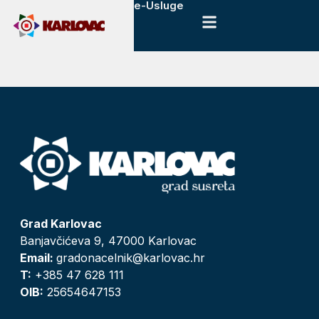
e-Usluge
Grad Karlovac
Banjavčićeva 9, 47000 Karlovac
Email:
gradonacelnik@karlovac.hr
T:
+385 47 628 111
OIB:
25654647153