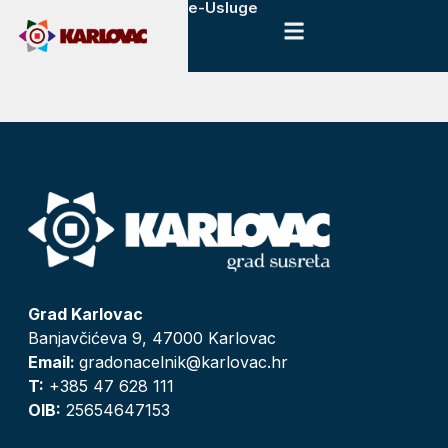
e-Usluge
Grad Karlovac
Banjavčićeva 9, 47000 Karlovac
Email:
gradonacelnik@karlovac.hr
T:
+385 47 628 111
OIB:
25654647153