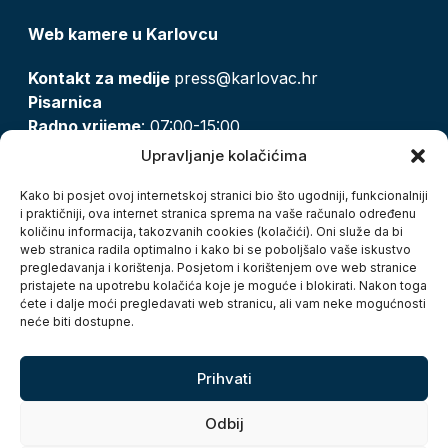
Web kamere u Karlovcu
Kontakt za medije
press@karlovac.hr
Pisarnica
Radno vrijeme
: 07:00-15:00
Email:
pisarnica@karlovac.hr
Upravljanje kolačićima
T:
047 628 210, 047 628 137
Kako bi posjet ovoj internetskoj stranici bio što ugodniji, funkcionalniji
i praktičniji, ova internet stranica sprema na vaše računalo određenu
količinu informacija, takozvanih cookies (kolačići). Oni služe da bi
Zaštita osobnih podataka
web stranica radila optimalno i kako bi se poboljšalo vaše iskustvo
pregledavanja i korištenja. Posjetom i korištenjem ove web stranice
Pristup informacijama
pristajete na upotrebu kolačića koje je moguće i blokirati. Nakon toga
Kolačići
ćete i dalje moći pregledavati web stranicu, ali vam neke mogućnosti
Izjava o pristupačnosti
neće biti dostupne.
Turistička zajednica grada Karlovca
Prihvati
Odbij