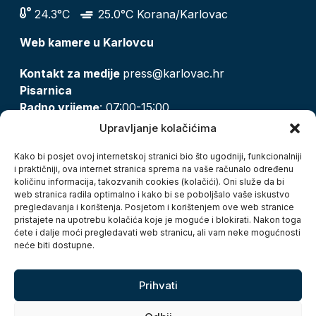
24.3°C
25.0°C Korana/Karlovac
Web kamere u Karlovcu
Kontakt za medije
press@karlovac.hr
Pisarnica
Radno vrijeme
: 07:00-15:00
Email:
pisarnica@karlovac.hr
Upravljanje kolačićima
T:
047 628 210, 047 628 137
Kako bi posjet ovoj internetskoj stranici bio što ugodniji, funkcionalniji
i praktičniji, ova internet stranica sprema na vaše računalo određenu
količinu informacija, takozvanih cookies (kolačići). Oni služe da bi
Zaštita osobnih podataka
web stranica radila optimalno i kako bi se poboljšalo vaše iskustvo
pregledavanja i korištenja. Posjetom i korištenjem ove web stranice
Pristup informacijama
pristajete na upotrebu kolačića koje je moguće i blokirati. Nakon toga
Kolačići
ćete i dalje moći pregledavati web stranicu, ali vam neke mogućnosti
Izjava o pristupačnosti
neće biti dostupne.
Turistička zajednica grada Karlovca
Prihvati