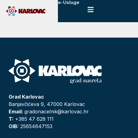
e-Usluge
Grad Karlovac
Banjavčićeva 9, 47000 Karlovac
Email:
gradonacelnik@karlovac.hr
T:
+385 47 628 111
OIB:
25654647153