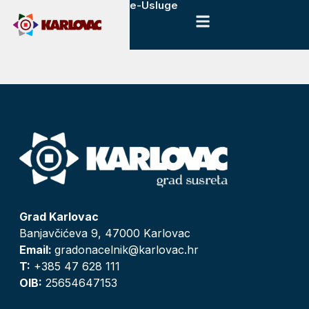
e-Usluge
Grad Karlovac
Banjavčićeva 9, 47000 Karlovac
Email:
gradonacelnik@karlovac.hr
T:
+385 47 628 111
OIB:
25654647153