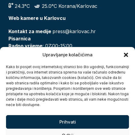
24.3°C
25.0°C Korana/Karlovac
Web kamere u Karlovcu
Kontakt za medije
press@karlovac.hr
Pisarnica
Radno vrijeme
: 07:00-15:00
Email:
pisarnica@karlovac.hr
Upravljanje kolačićima
T:
047 628 210, 047 628 137
Kako bi posjet ovoj internetskoj stranici bio što ugodniji, funkcionalniji
i praktičniji, ova internet stranica sprema na vaše računalo određenu
količinu informacija, takozvanih cookies (kolačići). Oni služe da bi
Zaštita osobnih podataka
web stranica radila optimalno i kako bi se poboljšalo vaše iskustvo
pregledavanja i korištenja. Posjetom i korištenjem ove web stranice
Pristup informacijama
pristajete na upotrebu kolačića koje je moguće i blokirati. Nakon toga
Kolačići
ćete i dalje moći pregledavati web stranicu, ali vam neke mogućnosti
Izjava o pristupačnosti
neće biti dostupne.
Turistička zajednica grada Karlovca
Prihvati