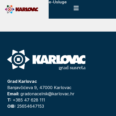
e-Usluge
Grad Karlovac
Banjavčićeva 9, 47000 Karlovac
Email:
gradonacelnik@karlovac.hr
T:
+385 47 628 111
OIB:
25654647153