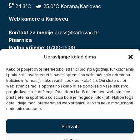
24.3°C
25.0°C Korana/Karlovac
Web kamere u Karlovcu
Kontakt za medije
press@karlovac.hr
Pisarnica
Radno vrijeme
: 07:00-15:00
Email:
pisarnica@karlovac.hr
Upravljanje kolačićima
T:
047 628 210, 047 628 137
Kako bi posjet ovoj internetskoj stranici bio što ugodniji, funkcionalniji
i praktičniji, ova internet stranica sprema na vaše računalo određenu
količinu informacija, takozvanih cookies (kolačići). Oni služe da bi
Zaštita osobnih podataka
web stranica radila optimalno i kako bi se poboljšalo vaše iskustvo
pregledavanja i korištenja. Posjetom i korištenjem ove web stranice
Pristup informacijama
pristajete na upotrebu kolačića koje je moguće i blokirati. Nakon toga
Kolačići
ćete i dalje moći pregledavati web stranicu, ali vam neke mogućnosti
Izjava o pristupačnosti
neće biti dostupne.
Turistička zajednica grada Karlovca
Prihvati