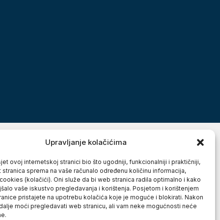
Upravljanje kolačićima
et ovoj internetskoj stranici bio što ugodniji, funkcionalniji i praktičniji,
t stranica sprema na vaše računalo određenu količinu informacija,
cookies (kolačići). Oni služe da bi web stranica radila optimalno i kako
jšalo vaše iskustvo pregledavanja i korištenja. Posjetom i korištenjem
anice pristajete na upotrebu kolačića koje je moguće i blokirati. Nakon
 dalje moći pregledavati web stranicu, ali vam neke mogućnosti neće
ne.