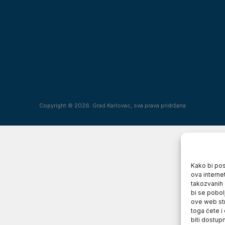
Copyright © 2026. Grad Karlovac, sva prava pridržana
Kako bi posj
ova interne
takozvanih 
bi se pobol
ove web str
toga ćete i
biti dostup