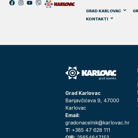
GRAD KARLOVAC
GR
KONTAKTI
Grad Karlovac
Banjavčićeva 9, 47000
Karlovac
Email:
gradonacelnik@karlovac.hr
T:
+385 47 628 111
OIB:
25654647153