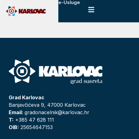
e-Usluge
Grad Karlovac
Banjavčićeva 9, 47000 Karlovac
Email:
gradonacelnik@karlovac.hr
T:
+385 47 628 111
OIB:
25654647153