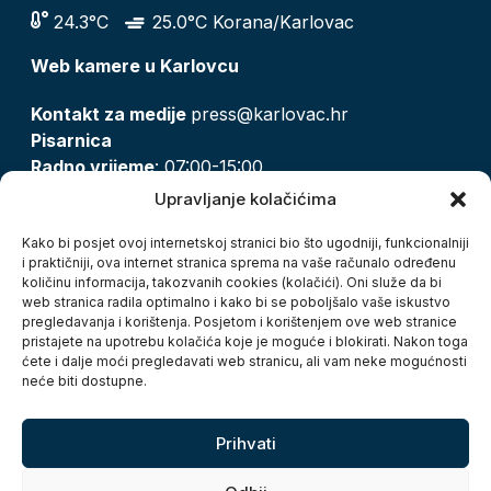
24.3°C
25.0°C Korana/Karlovac
Web kamere u Karlovcu
Kontakt za medije
press@karlovac.hr
Pisarnica
Radno vrijeme
: 07:00-15:00
Email:
pisarnica@karlovac.hr
Upravljanje kolačićima
T:
047 628 210, 047 628 137
Kako bi posjet ovoj internetskoj stranici bio što ugodniji, funkcionalniji
i praktičniji, ova internet stranica sprema na vaše računalo određenu
količinu informacija, takozvanih cookies (kolačići). Oni služe da bi
Zaštita osobnih podataka
web stranica radila optimalno i kako bi se poboljšalo vaše iskustvo
pregledavanja i korištenja. Posjetom i korištenjem ove web stranice
Pristup informacijama
pristajete na upotrebu kolačića koje je moguće i blokirati. Nakon toga
Kolačići
ćete i dalje moći pregledavati web stranicu, ali vam neke mogućnosti
Izjava o pristupačnosti
neće biti dostupne.
Turistička zajednica grada Karlovca
Prihvati