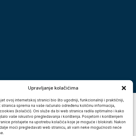
Upravljanje kolačićima
et ovoj internetskoj stranici bio što ugodniji, funkcionalniji i praktičniji,
t stranica sprema na vaše računalo određenu količinu informacija,
cookies (kolačići). Oni služe da bi web stranica radila optimalno i kako
jšalo vaše iskustvo pregledavanja i korištenja. Posjetom i korištenjem
anice pristajete na upotrebu kolačića koje je moguće i blokirati. Nakon
 dalje moći pregledavati web stranicu, ali vam neke mogućnosti neće
ne.