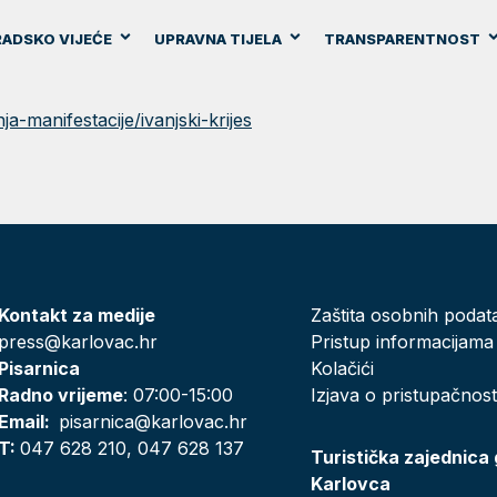
ADSKO VIJEĆE
UPRAVNA TIJELA
TRANSPARENTNOST
a-manifestacije/ivanjski-krijes
Kontakt za medije
Zaštita osobnih podat
press@karlovac.hr
Pristup informacijama
Pisarnica
Kolačići
Radno vrijeme
: 07:00-15:00
Izjava o pristupačnost
Email:
pisarnica@karlovac.hr
T:
047 628 210, 047 628 137
Turistička zajednica
Karlovca