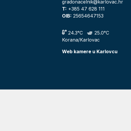
gradonacelnik@karlovac.hr
T:
+385 47 628 111
OIB:
25654647153
24.3°C
25.0°C
Korana/Karlovac
Web kamere u Karlovcu