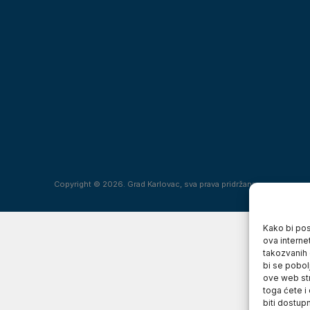
Copyright © 2026. Grad Karlovac, sva prava pridržana
Kako bi posj
ova interne
takozvanih 
bi se pobol
ove web str
toga ćete i
biti dostup