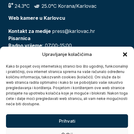
24.3°C
25.0°C Korana/Karlovac
Web kamere u Karlovcu
Kontakt za medije
press@karlovac.hr
Pisarnica
Radno vrijeme
: 07:00-15:00
Email:
pisarnica@karlovac.hr
Upravljanje kolačićima
T:
047 628 210, 047 628 137
Kako bi posjet ovoj internetskoj stranici bio što ugodniji, funkcionalniji
i praktičniji, ova internet stranica sprema na vaše računalo određenu
količinu informacija, takozvanih cookies (kolačići). Oni služe da bi
Zaštita osobnih podataka
web stranica radila optimalno i kako bi se poboljšalo vaše iskustvo
pregledavanja i korištenja. Posjetom i korištenjem ove web stranice
Pristup informacijama
pristajete na upotrebu kolačića koje je moguće i blokirati. Nakon toga
Kolačići
ćete i dalje moći pregledavati web stranicu, ali vam neke mogućnosti
Izjava o pristupačnosti
neće biti dostupne.
Turistička zajednica grada Karlovca
Prihvati