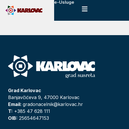
e-Usluge
Grad Karlovac
Banjavčićeva 9, 47000 Karlovac
Email:
gradonacelnik@karlovac.hr
T:
+385 47 628 111
OIB:
25654647153