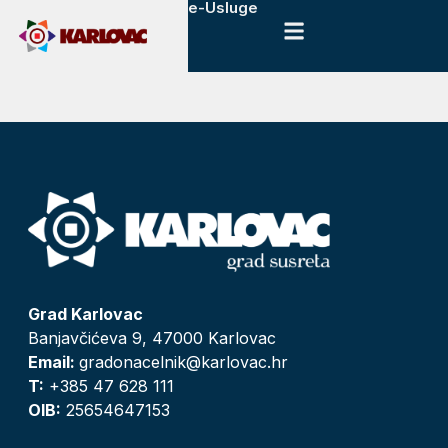
e-Usluge
Grad Karlovac
Banjavčićeva 9, 47000 Karlovac
Email:
gradonacelnik@karlovac.hr
T:
+385 47 628 111
OIB:
25654647153