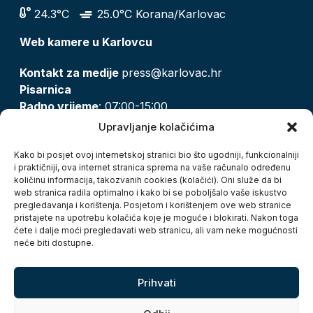
24.3°C
25.0°C Korana/Karlovac
Web kamere u Karlovcu
Kontakt za medije
press@karlovac.hr
Pisarnica
Radno vrijeme
: 07:00-15:00
Email:
pisarnica@karlovac.hr
Upravljanje kolačićima
T:
047 628 210, 047 628 137
Kako bi posjet ovoj internetskoj stranici bio što ugodniji, funkcionalniji
i praktičniji, ova internet stranica sprema na vaše računalo određenu
količinu informacija, takozvanih cookies (kolačići). Oni služe da bi
Zaštita osobnih podataka
web stranica radila optimalno i kako bi se poboljšalo vaše iskustvo
pregledavanja i korištenja. Posjetom i korištenjem ove web stranice
Pristup informacijama
pristajete na upotrebu kolačića koje je moguće i blokirati. Nakon toga
Kolačići
ćete i dalje moći pregledavati web stranicu, ali vam neke mogućnosti
Izjava o pristupačnosti
neće biti dostupne.
Turistička zajednica grada Karlovca
Prihvati