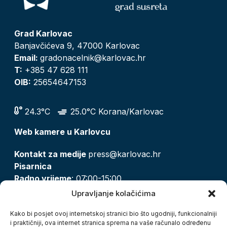
Grad Karlovac
Banjavčićeva 9, 47000 Karlovac
Email:
gradonacelnik@karlovac.hr
T:
+385 47 628 111
OIB:
25654647153
24.3°C
25.0°C Korana/Karlovac
Web kamere u Karlovcu
Kontakt za medije
press@karlovac.hr
Pisarnica
Radno vrijeme
: 07:00-15:00
Email:
pisarnica@karlovac.hr
Upravljanje kolačićima
T:
047 628 210, 047 628 137
Kako bi posjet ovoj internetskoj stranici bio što ugodniji, funkcionalniji
i praktičniji, ova internet stranica sprema na vaše računalo određenu