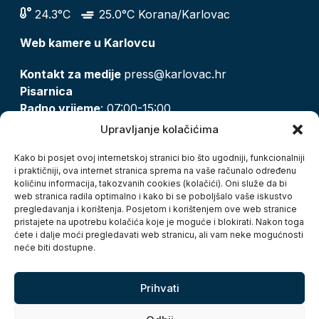
24.3°C
25.0°C Korana/Karlovac
Web kamere u Karlovcu
Kontakt za medije
press@karlovac.hr
Pisarnica
Radno vrijeme
: 07:00-15:00
Email:
pisarnica@karlovac.hr
Upravljanje kolačićima
T:
047 628 210, 047 628 137
Kako bi posjet ovoj internetskoj stranici bio što ugodniji, funkcionalniji
i praktičniji, ova internet stranica sprema na vaše računalo određenu
količinu informacija, takozvanih cookies (kolačići). Oni služe da bi
Zaštita osobnih podataka
web stranica radila optimalno i kako bi se poboljšalo vaše iskustvo
pregledavanja i korištenja. Posjetom i korištenjem ove web stranice
Pristup informacijama
pristajete na upotrebu kolačića koje je moguće i blokirati. Nakon toga
Kolačići
ćete i dalje moći pregledavati web stranicu, ali vam neke mogućnosti
Izjava o pristupačnosti
neće biti dostupne.
Turistička zajednica grada Karlovca
Prihvati