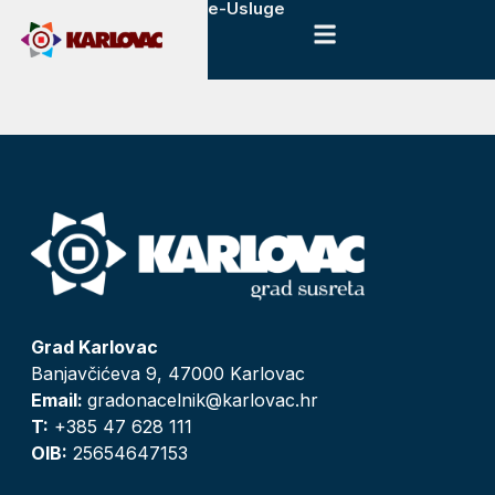
e-Usluge
Grad Karlovac
Banjavčićeva 9, 47000 Karlovac
Email:
gradonacelnik@karlovac.hr
T:
+385 47 628 111
OIB:
25654647153