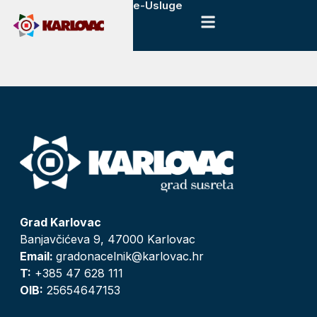
e-Usluge
Grad Karlovac
Banjavčićeva 9, 47000 Karlovac
Email:
gradonacelnik@karlovac.hr
T:
+385 47 628 111
OIB:
25654647153