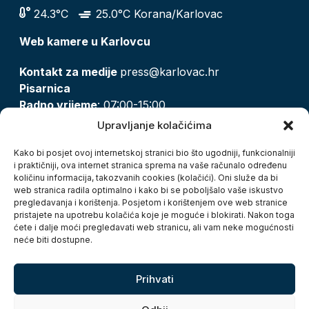
24.3°C
25.0°C Korana/Karlovac
Web kamere u Karlovcu
Kontakt za medije
press@karlovac.hr
Pisarnica
Radno vrijeme
: 07:00-15:00
Email:
pisarnica@karlovac.hr
Upravljanje kolačićima
T:
047 628 210, 047 628 137
Kako bi posjet ovoj internetskoj stranici bio što ugodniji, funkcionalniji
i praktičniji, ova internet stranica sprema na vaše računalo određenu
količinu informacija, takozvanih cookies (kolačići). Oni služe da bi
Zaštita osobnih podataka
web stranica radila optimalno i kako bi se poboljšalo vaše iskustvo
pregledavanja i korištenja. Posjetom i korištenjem ove web stranice
Pristup informacijama
pristajete na upotrebu kolačića koje je moguće i blokirati. Nakon toga
Kolačići
ćete i dalje moći pregledavati web stranicu, ali vam neke mogućnosti
Izjava o pristupačnosti
neće biti dostupne.
Turistička zajednica grada Karlovca
Prihvati