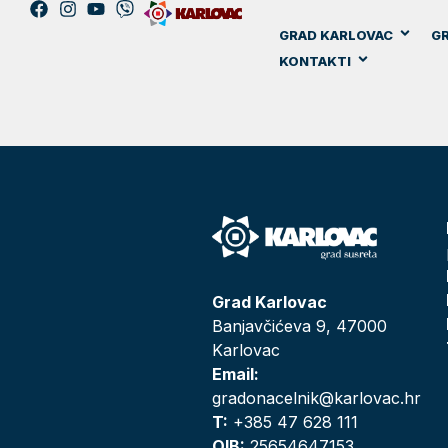
GRAD KARLOVAC
GR
KONTAKTI
Grad Karlovac
Banjavčićeva 9, 47000
Karlovac
Email:
gradonacelnik@karlovac.hr
T:
+385 47 628 111
OIB:
25654647153