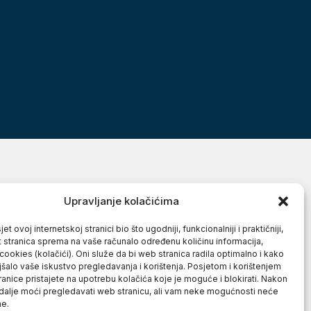
Upravljanje kolačićima
et ovoj internetskoj stranici bio što ugodniji, funkcionalniji i praktičniji,
t stranica sprema na vaše računalo određenu količinu informacija,
cookies (kolačići). Oni služe da bi web stranica radila optimalno i kako
jšalo vaše iskustvo pregledavanja i korištenja. Posjetom i korištenjem
anice pristajete na upotrebu kolačića koje je moguće i blokirati. Nakon
 dalje moći pregledavati web stranicu, ali vam neke mogućnosti neće
ne.