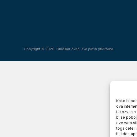
Copyright © 2026. Grad Karlovac, sva prava pridržana
Kako bi posj
ova interne
takozvanih 
bi se pobol
ove web str
toga ćete i
biti dostup