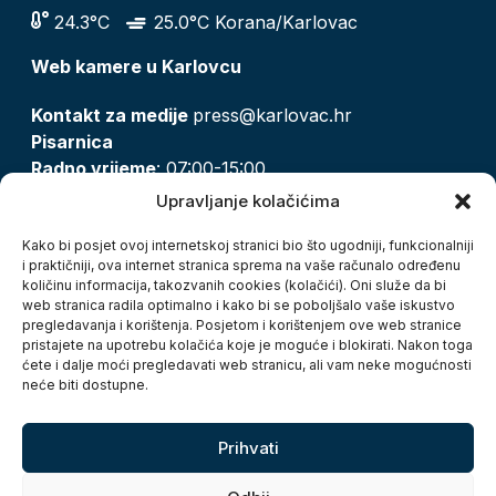
24.3°C
25.0°C Korana/Karlovac
Web kamere u Karlovcu
Kontakt za medije
press@karlovac.hr
Pisarnica
Radno vrijeme
: 07:00-15:00
Email:
pisarnica@karlovac.hr
Upravljanje kolačićima
T:
047 628 210, 047 628 137
Kako bi posjet ovoj internetskoj stranici bio što ugodniji, funkcionalniji
i praktičniji, ova internet stranica sprema na vaše računalo određenu
količinu informacija, takozvanih cookies (kolačići). Oni služe da bi
Zaštita osobnih podataka
web stranica radila optimalno i kako bi se poboljšalo vaše iskustvo
pregledavanja i korištenja. Posjetom i korištenjem ove web stranice
Pristup informacijama
pristajete na upotrebu kolačića koje je moguće i blokirati. Nakon toga
Kolačići
ćete i dalje moći pregledavati web stranicu, ali vam neke mogućnosti
Izjava o pristupačnosti
neće biti dostupne.
Turistička zajednica grada Karlovca
Prihvati