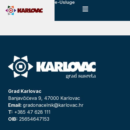
e-Usluge
Grad Karlovac
Banjavčićeva 9, 47000 Karlovac
Email:
gradonacelnik@karlovac.hr
T:
+385 47 628 111
OIB:
25654647153