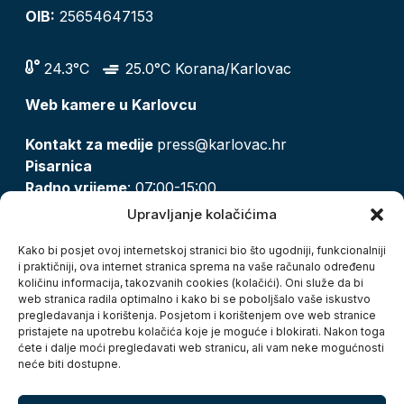
OIB:
25654647153
24.3°C
25.0°C Korana/Karlovac
Web kamere u Karlovcu
Kontakt za medije
press@karlovac.hr
Pisarnica
Radno vrijeme
: 07:00-15:00
Email:
pisarnica@karlovac.hr
Upravljanje kolačićima
T:
047 628 210, 047 628 137
Kako bi posjet ovoj internetskoj stranici bio što ugodniji, funkcionalniji
i praktičniji, ova internet stranica sprema na vaše računalo određenu
količinu informacija, takozvanih cookies (kolačići). Oni služe da bi
Zaštita osobnih podataka
web stranica radila optimalno i kako bi se poboljšalo vaše iskustvo
pregledavanja i korištenja. Posjetom i korištenjem ove web stranice
Pristup informacijama
pristajete na upotrebu kolačića koje je moguće i blokirati. Nakon toga
Kolačići
ćete i dalje moći pregledavati web stranicu, ali vam neke mogućnosti
Izjava o pristupačnosti
neće biti dostupne.