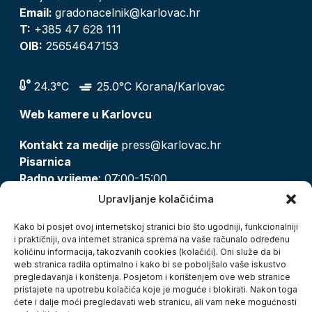
Email:
gradonacelnik@karlovac.hr
T:
+385 47 628 111
OIB:
25654647153
24.3°C
25.0°C Korana/Karlovac
Web kamere u Karlovcu
Kontakt za medije
press@karlovac.hr
Pisarnica
Radno vrijeme
: 07:00-15:00
Email:
pisarnica@karlovac.hr
Upravljanje kolačićima
T:
047 628 210, 047 628 137
Kako bi posjet ovoj internetskoj stranici bio što ugodniji, funkcionalniji
i praktičniji, ova internet stranica sprema na vaše računalo određenu
količinu informacija, takozvanih cookies (kolačići). Oni služe da bi
Zaštita osobnih podataka
web stranica radila optimalno i kako bi se poboljšalo vaše iskustvo
pregledavanja i korištenja. Posjetom i korištenjem ove web stranice
Pristup informacijama
pristajete na upotrebu kolačića koje je moguće i blokirati. Nakon toga
Kolačići
ćete i dalje moći pregledavati web stranicu, ali vam neke mogućnosti