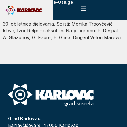
e-Usluge
30. obljetnica djelovanja. Solisti: Monika Trgovčević –
klavir, Ivor Reljić – saksofon. Na programu: P. Dešpalj,
A. Glazunov, G. Faure, E. Griea. Dirigent:Veton Marevci
Grad Karlovac
Banjavčićeva 9, 47000 Karlovac