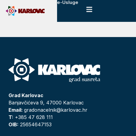
e-Usluge
Grad Karlovac
Banjavčićeva 9, 47000 Karlovac
Email:
gradonacelnik@karlovac.hr
T:
+385 47 628 111
OIB:
25654647153