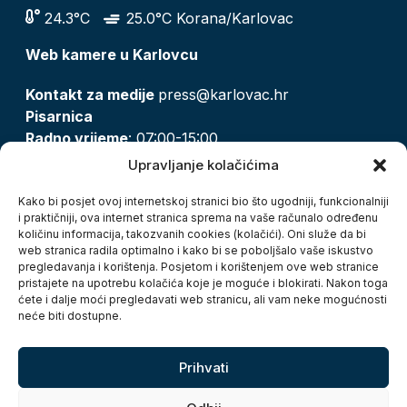
24.3°C
25.0°C Korana/Karlovac
Web kamere u Karlovcu
Kontakt za medije
press@karlovac.hr
Pisarnica
Radno vrijeme
: 07:00-15:00
Email:
pisarnica@karlovac.hr
Upravljanje kolačićima
T:
047 628 210, 047 628 137
Kako bi posjet ovoj internetskoj stranici bio što ugodniji, funkcionalniji
i praktičniji, ova internet stranica sprema na vaše računalo određenu
količinu informacija, takozvanih cookies (kolačići). Oni služe da bi
Zaštita osobnih podataka
web stranica radila optimalno i kako bi se poboljšalo vaše iskustvo
pregledavanja i korištenja. Posjetom i korištenjem ove web stranice
Pristup informacijama
pristajete na upotrebu kolačića koje je moguće i blokirati. Nakon toga
Kolačići
ćete i dalje moći pregledavati web stranicu, ali vam neke mogućnosti
Izjava o pristupačnosti
neće biti dostupne.
Turistička zajednica grada Karlovca
Prihvati