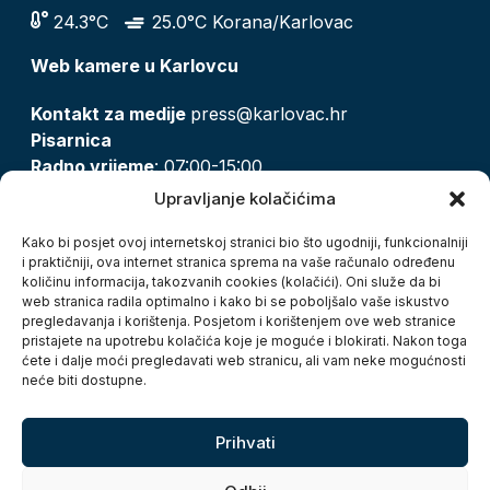
24.3°C
25.0°C Korana/Karlovac
Web kamere u Karlovcu
Kontakt za medije
press@karlovac.hr
Pisarnica
Radno vrijeme
: 07:00-15:00
Email:
pisarnica@karlovac.hr
Upravljanje kolačićima
T:
047 628 210, 047 628 137
Kako bi posjet ovoj internetskoj stranici bio što ugodniji, funkcionalniji
i praktičniji, ova internet stranica sprema na vaše računalo određenu
količinu informacija, takozvanih cookies (kolačići). Oni služe da bi
Zaštita osobnih podataka
web stranica radila optimalno i kako bi se poboljšalo vaše iskustvo
pregledavanja i korištenja. Posjetom i korištenjem ove web stranice
Pristup informacijama
pristajete na upotrebu kolačića koje je moguće i blokirati. Nakon toga
Kolačići
ćete i dalje moći pregledavati web stranicu, ali vam neke mogućnosti
Izjava o pristupačnosti
neće biti dostupne.
Turistička zajednica grada Karlovca
Prihvati