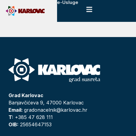
e-Usluge
Grad Karlovac
Banjavčićeva 9, 47000 Karlovac
Email:
gradonacelnik@karlovac.hr
T:
+385 47 628 111
OIB:
25654647153