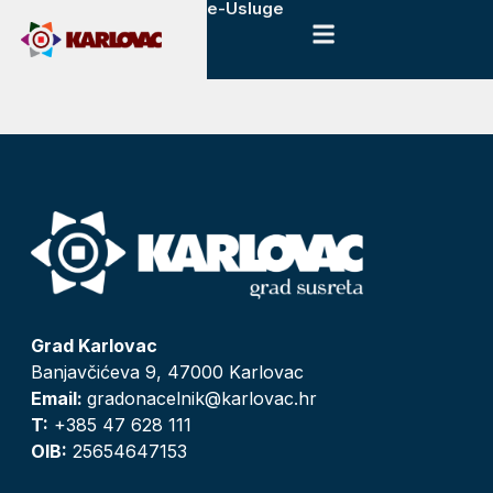
e-Usluge
Grad Karlovac
Banjavčićeva 9, 47000 Karlovac
Email:
gradonacelnik@karlovac.hr
T:
+385 47 628 111
OIB:
25654647153