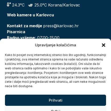
24.3°C
25.0°C Korana/Karlovac
Web kamere u Karlovcu
Kontakt za medije
press@karlovac.hr
Pisarnica
Radno vrijeme
: 07:00-15:00
Email:
pisarnica@karlovac.hr
Upravljanje kolačićima
T:
047 628 210, 047 628 137
Kako bi posjet ovoj internetskoj stranici bio što ugodniji, funkcionalniji
i praktičniji, ova internet stranica sprema na vaše računalo određenu
količinu informacija, takozvanih cookies (kolačići). Oni služe da bi
Zaštita osobnih podataka
web stranica radila optimalno i kako bi se poboljšalo vaše iskustvo
pregledavanja i korištenja. Posjetom i korištenjem ove web stranice
Pristup informacijama
pristajete na upotrebu kolačića koje je moguće i blokirati. Nakon toga
Kolačići
ćete i dalje moći pregledavati web stranicu, ali vam neke mogućnosti
Izjava o pristupačnosti
neće biti dostupne.
Turistička zajednica grada Karlovca
Prihvati