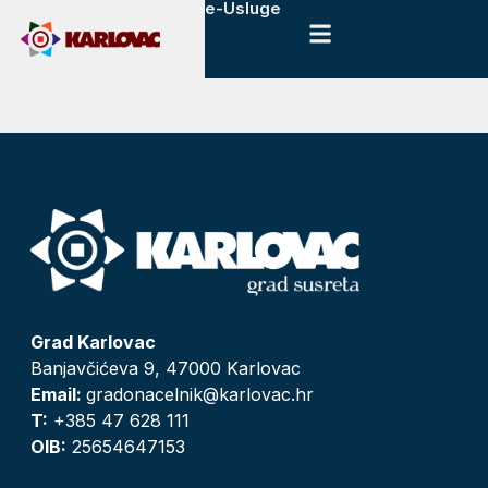
e-Usluge
Grad Karlovac
Banjavčićeva 9, 47000 Karlovac
Email:
gradonacelnik@karlovac.hr
T:
+385 47 628 111
OIB:
25654647153