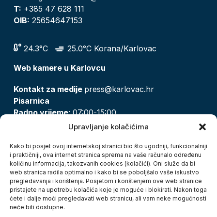
T:
+385 47 628 111
OIB:
25654647153
24.3°C
25.0°C Korana/Karlovac
Web kamere u Karlovcu
Kontakt za medije
press@karlovac.hr
Pisarnica
Radno vrijeme
: 07:00-15:00
Email:
pisarnica@karlovac.hr
Upravljanje kolačićima
T:
047 628 210, 047 628 137
Kako bi posjet ovoj internetskoj stranici bio što ugodniji, funkcionalniji
i praktičniji, ova internet stranica sprema na vaše računalo određenu
količinu informacija, takozvanih cookies (kolačići). Oni služe da bi
Zaštita osobnih podataka
web stranica radila optimalno i kako bi se poboljšalo vaše iskustvo
pregledavanja i korištenja. Posjetom i korištenjem ove web stranice
Pristup informacijama
pristajete na upotrebu kolačića koje je moguće i blokirati. Nakon toga
Kolačići
ćete i dalje moći pregledavati web stranicu, ali vam neke mogućnosti
Izjava o pristupačnosti
neće biti dostupne.