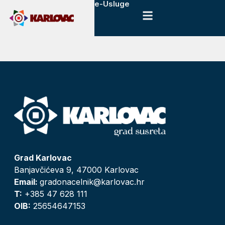
e-Usluge
Grad Karlovac
Banjavčićeva 9, 47000 Karlovac
Email:
gradonacelnik@karlovac.hr
T:
+385 47 628 111
OIB:
25654647153