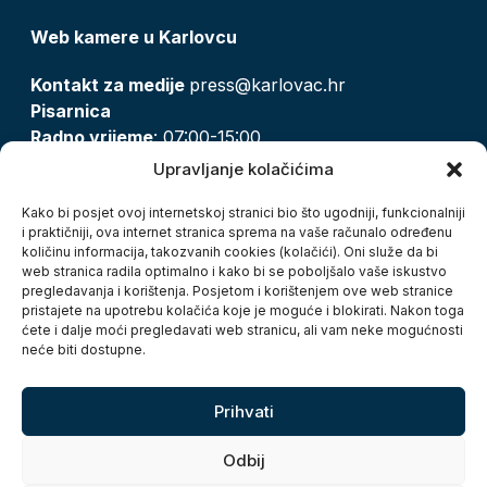
Web kamere u Karlovcu
Kontakt za medije
press@karlovac.hr
Pisarnica
Radno vrijeme
: 07:00-15:00
Email:
pisarnica@karlovac.hr
Upravljanje kolačićima
T:
047 628 210, 047 628 137
Kako bi posjet ovoj internetskoj stranici bio što ugodniji, funkcionalniji
i praktičniji, ova internet stranica sprema na vaše računalo određenu
količinu informacija, takozvanih cookies (kolačići). Oni služe da bi
Zaštita osobnih podataka
web stranica radila optimalno i kako bi se poboljšalo vaše iskustvo
pregledavanja i korištenja. Posjetom i korištenjem ove web stranice
Pristup informacijama
pristajete na upotrebu kolačića koje je moguće i blokirati. Nakon toga
Kolačići
ćete i dalje moći pregledavati web stranicu, ali vam neke mogućnosti
Izjava o pristupačnosti
neće biti dostupne.
Turistička zajednica grada Karlovca
Prihvati
Odbij