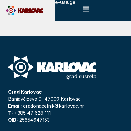
e-Usluge
Grad Karlovac
Banjavčićeva 9, 47000 Karlovac
Email:
gradonacelnik@karlovac.hr
T:
+385 47 628 111
OIB:
25654647153