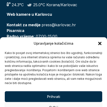
24.3°C
25.0°C Korana/Karlovac
Web kamere u Karlovcu
Kontakt za medije
press@karlovac.hr
Pisarnica
Radno vrijeme
: 07:00-15:00
Email:
pisarnica@karlovac.hr
Upravljanje kolačićima
T:
047 628 210, 047 628 137
Kako bi posjet ovoj internetskoj stranici bio što ugodniji, funkcionalniji
i praktičniji, ova internet stranica sprema na vaše računalo određenu
količinu informacija, takozvanih cookies (kolačići). Oni služe da bi
Zaštita osobnih podataka
web stranica radila optimalno i kako bi se poboljšalo vaše iskustvo
pregledavanja i korištenja. Posjetom i korištenjem ove web stranice
Pristup informacijama
pristajete na upotrebu kolačića koje je moguće i blokirati. Nakon toga
Kolačići
ćete i dalje moći pregledavati web stranicu, ali vam neke mogućnosti
Izjava o pristupačnosti
neće biti dostupne.
Turistička zajednica grada Karlovca
Prihvati