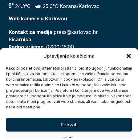
24.3°C
25.0°C Korana/Karlovac
Web kamere u Karlovcu
Kontakt za medije
press@karlovac.hr
Pisarnica
Radno vrijeme
: 07:00-15:00
Email:
pisarnica@karlovac.hr
Upravljanje kolačićima
T:
047 628 210, 047 628 137
Kako bi posjet ovoj internetskoj stranici bio što ugodniji, funkcionalniji
i praktičniji, ova internet stranica sprema na vaše računalo određenu
količinu informacija, takozvanih cookies (kolačići). Oni služe da bi
Zaštita osobnih podataka
web stranica radila optimalno i kako bi se poboljšalo vaše iskustvo
pregledavanja i korištenja. Posjetom i korištenjem ove web stranice
Pristup informacijama
pristajete na upotrebu kolačića koje je moguće i blokirati. Nakon toga
Kolačići
ćete i dalje moći pregledavati web stranicu, ali vam neke mogućnosti
Izjava o pristupačnosti
neće biti dostupne.
Turistička zajednica grada Karlovca
Prihvati