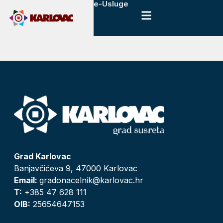
e-Usluge
Grad Karlovac
Banjavčićeva 9, 47000 Karlovac
Email:
gradonacelnik@karlovac.hr
T:
+385 47 628 111
OIB:
25654647153